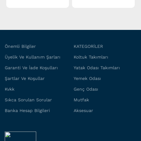
malzemelerle üretilen
malzemelerle üretilen
sandalyeler, ahşap, metal
sandalyeler, ahşap, metal
veya kumaş kaplamalarla
veya kumaş kaplamalarla
tasarlanabilir. Yemek
tasarlanabilir. Yemek
sandalyeleri, genellikle
sandalyeleri, genellikle
ergonomik yapıları sayesinde
ergonomik yapıları sayesinde
uzun süreli oturum rahatlığı
uzun süreli oturum rahatlığı
sunar. Modern, klasik,
sunar. Modern, klasik,
Önemli Bilgiler
KATEGORİLER
minimalist veya vintage tarzda
minimalist veya vintage tarzda
birçok farklı seçenek
birçok farklı seçenek
Üyelik Ve Kullanım Şarları
Koltuk Takımları
mevcuttur. Sandalyeler, yemek
mevcuttur. Sandalyeler, yemek
Garanti Ve İade Koşulları
Yatak Odası Takımları
masası ile uyumlu olarak
masası ile uyumlu olarak
tasarlanabileceği gibi,
tasarlanabileceği gibi,
Şartlar Ve Koşullar
Yemek Odası
dekoratif amaçlarla da
dekoratif amaçlarla da
kullanılabilir. Şıklık ve konforu
kullanılabilir. Şıklık ve konforu
Kvkk
Genç Odası
birleştirerek, yaşam
birleştirerek, yaşam
alanlarında hem estetik hem
alanlarında hem estetik hem
Sıkca Sorulan Sorular
Mutfak
de işlevsellik sağlar.
de işlevsellik sağlar.
Sandalyeler, evdeki farklı
Sandalyeler, evdeki farklı
Banka Hesap Bilgileri
Aksesuar
alanlarda kullanım kolaylığı
alanlarda kullanım kolaylığı
sunarak dekorasyonu
sunarak dekorasyonu
tamamlayan önemli bir
tamamlayan önemli bir
mobilyadır.
mobilyadır.