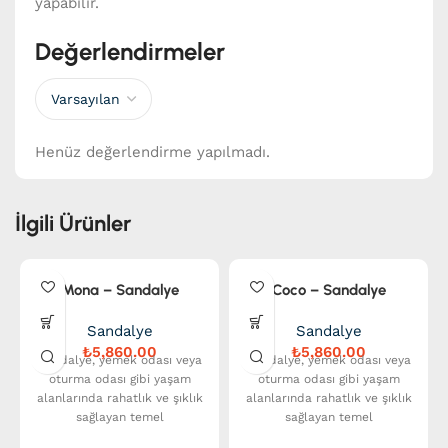
yapabilir.
Değerlendirmeler
Henüz değerlendirme yapılmadı.
İlgili Ürünler
Mona – Sandalye
Coco – Sandalye
Sandalye
Sandalye
₺
₺
Sandalye, yemek odası veya
Sandalye, yemek odası veya
oturma odası gibi yaşam
oturma odası gibi yaşam
alanlarında rahatlık ve şıklık
alanlarında rahatlık ve şıklık
sağlayan temel
sağlayan temel
mobilyalardandır. Çeşitli
mobilyalardandır. Çeşitli