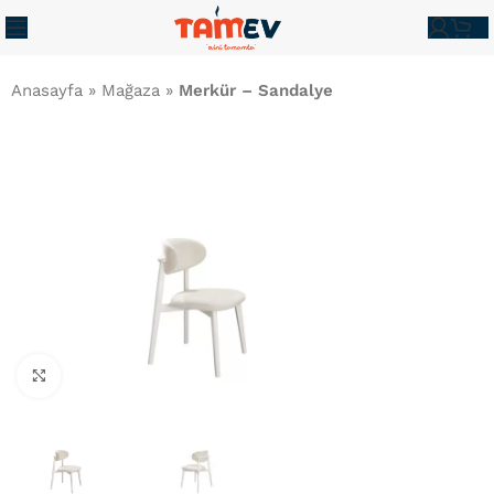
Anasayfa
»
Mağaza
»
Merkür – Sandalye
Büyütmek İçin Tıklayın