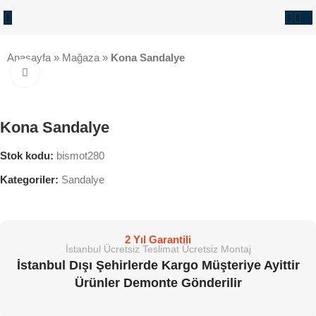
Anasayfa
»
Mağaza
»
Kona Sandalye
Büyütmek İçin Tıklayın
Kona Sandalye
Stok kodu:
bismot280
Kategoriler:
Sandalye
2 Yıl Garantili
İstanbul Ücretsiz Teslimat Ücretsiz Montaj
İstanbul Dışı Şehirlerde Kargo Müşteriye Ayittir
Ürünler Demonte Gönderilir