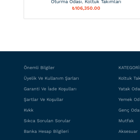
Oturma Odası
,
Koltuk Takımları
₺
Önemli Bilgiler
KATEGORİ
Üyelik Ve Kullanım Şarları
Koltuk Tak
Garanti Ve İade Koşulları
Yatak Oda
Şartlar Ve Koşullar
Yemek Od
Kvkk
Genç Oda
Sıkca Sorulan Sorular
Mutfak
Banka Hesap Bilgileri
Aksesuar