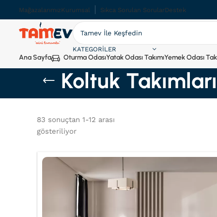
Mağazalarımız
Kurumsal
Sıkca Sorulan Sorular
Destek
KATEGORILER
Ana Sayfa
Oturma Odası
Yatak Odası Takımı
Yemek Odası Tak
Koltuk Takımları
83 sonuçtan 1-12 arası
gösteriliyor