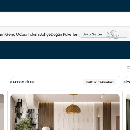
ımı
Genç Odası Takımı
Bahçe
Düğün Paketleri
Uyku Setleri
KATEGORILER
Koltuk Takımları
FİY