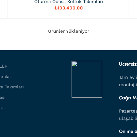
Oturma Odası
,
Koltuk Takımları
₺
Ürünler Yükleniyor
Ücretsiz
LER
ımları
Tam ev i
montaj ü
sı Takımları
ası
Çağrı M
sı
Pazartes
ulaşabil
Online