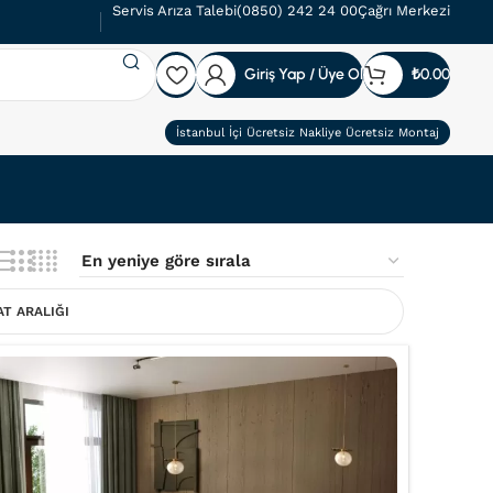
Servis Arıza Talebi
(0850) 242 24 00
Çağrı Merkezi
Giriş Yap / Üye Ol
₺
0.00
İstanbul İçi Ücretsiz Nakliye Ücretsiz Montaj
AT ARALIĞI