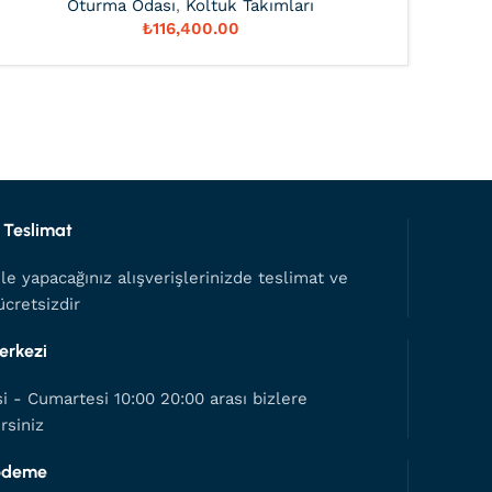
Oturma Odası
,
Koltuk Takımları
₺
 Teslimat
le yapacağınız alışverişlerinizde teslimat ve
cretsizdir
erkezi
i - Cumartesi 10:00 20:00 arası bizlere
irsiniz
 ödeme