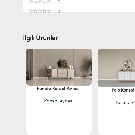
0
0
İlgili Ürünler
Renata Konsol Aynası
Polo Konsol
Konsol Aynası
Konsol A