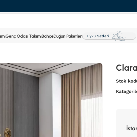
ımı
Genç Odası Takımı
Bahçe
Düğün Paketleri
Uyku Setleri
Clara
Stok kod
Kategoril
İsta