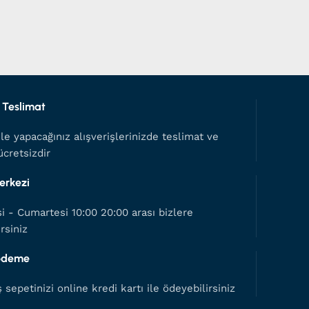
değiş
tamame
iptal
 Teslimat
le yapacağınız alışverişlerinizde teslimat ve
cretsizdir
erkezi
i - Cumartesi 10:00 20:00 arası bizlere
irsiniz
 ödeme
ş sepetinizi online kredi kartı ile ödeyebilirsiniz