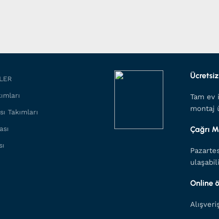
Ücretsiz
LER
ımları
Tam ev i
montaj ü
sı Takımları
ası
Çağrı M
sı
Pazartes
ulaşabil
Online
Alışveri