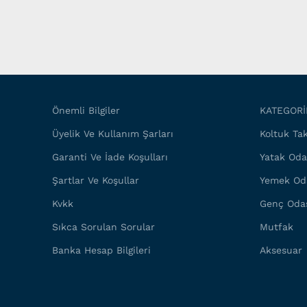
Önemli Bilgiler
KATEGORİ
Üyelik Ve Kullanım Şarları
Koltuk Tak
Garanti Ve İade Koşulları
Yatak Oda
Şartlar Ve Koşullar
Yemek Od
Kvkk
Genç Oda
Sıkca Sorulan Sorular
Mutfak
Banka Hesap Bilgileri
Aksesuar