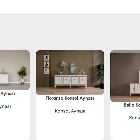
 Aynası
Floransa Konsol Aynası
Bella K
ynası
Konsol Aynası
Kons