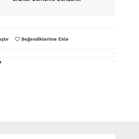
aştır
Beğendiklerime Ekle
a