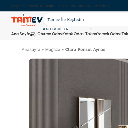
Mağazalarımız
Kurumsal
Sıkca Sorulan Sorular
Destek
KATEGORILER
Ana Sayfa
Oturma Odası
Yatak Odası Takımı
Yemek Odası Tak
Anasayfa
»
Mağaza
»
Clara Konsol Aynası