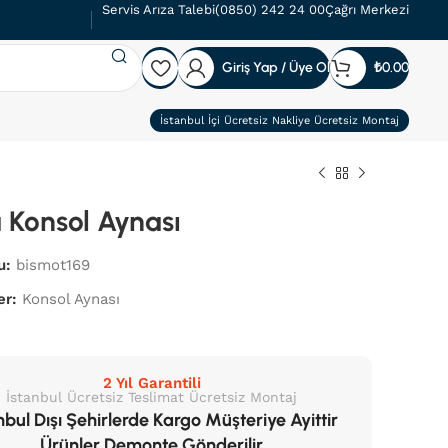
Servis Arıza Talebi
(0850) 242 24 00
Çağrı Merkezi
Giriş Yap / Üye Ol
₺
0.00
İstanbul İçi Ücretsiz Nakliye Ücretsiz Montaj
 Konsol Aynası
u:
bismot169
er:
Konsol Aynası
2 Yıl Garantili
İstanbul Ücretsiz Teslimat Ücretsiz Montaj
nbul Dışı Şehirlerde Kargo Müşteriye Ayittir
Ürünler Demonte Gönderilir