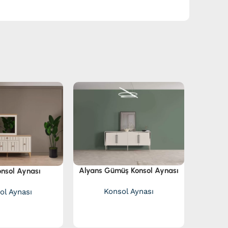
Orji
Alyans Gümüş Konsol Aynası
onsol Aynası
Kons
Uzun
Konsol Aynası
ol Aynası
g
sipariş
i