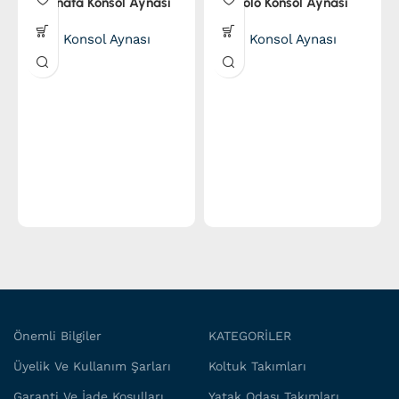
Renata Konsol Aynası
Polo Konsol Aynası
Konsol Aynası
Konsol Aynası
Önemli Bilgiler
KATEGORİLER
Üyelik Ve Kullanım Şarları
Koltuk Takımları
Garanti Ve İade Koşulları
Yatak Odası Takımları