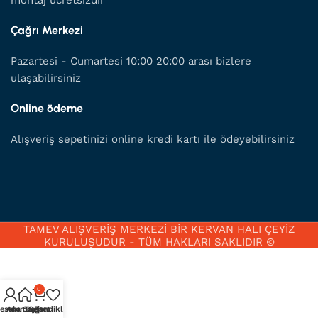
Çağrı Merkezi
Pazartesi - Cumartesi 10:00 20:00 arası bizlere
ulaşabilirsiniz
Online ödeme
Alışveriş sepetinizi online kredi kartı ile ödeyebilirsiniz
TAMEV ALIŞVERİŞ MERKEZİ BİR KERVAN HALI ÇEYİZ
KURULUŞUDUR - TÜM HAKLARI SAKLIDIR ©
0
esabım
Ana Sayfa
Beğendiklerim
Sepet