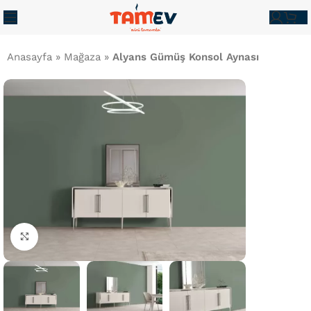
Anasayfa
»
Mağaza
»
Alyans Gümüş Konsol Aynası
Büyütmek İçin Tıklayın