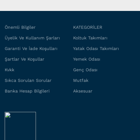
Önemli Bilgiler
KATEGORİLER
Üyelik Ve Kullanım Şarları
Koltuk Takımları
Garanti Ve İade Koşulları
Yatak Odası Takımları
Şartlar Ve Koşullar
Yemek Odası
Kvkk
Genç Odası
Sıkca Sorulan Sorular
Mutfak
Banka Hesap Bilgileri
Aksesuar