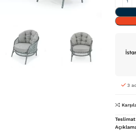
İsta
3 a
Karşıl
Teslimat
Açıklam