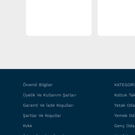
Önemli Bilgiler
KATEGORİ
Üyelik Ve Kullanım Şarları
Koltuk Tak
Garanti Ve İade Koşulları
Yatak Oda
Şartlar Ve Koşullar
Yemek Od
Kvkk
Genç Oda