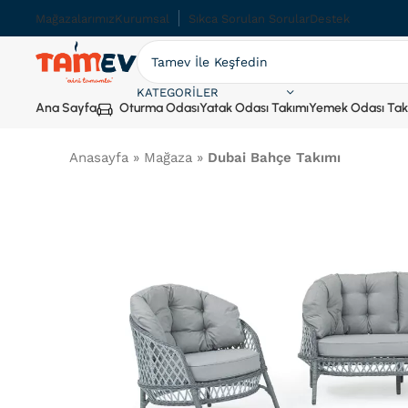
Mağazalarımız
Kurumsal
Sıkca Sorulan Sorular
Destek
KATEGORILER
Ana Sayfa
Oturma Odası
Yatak Odası Takımı
Yemek Odası Tak
Anasayfa
»
Mağaza
»
Dubai Bahçe Takımı