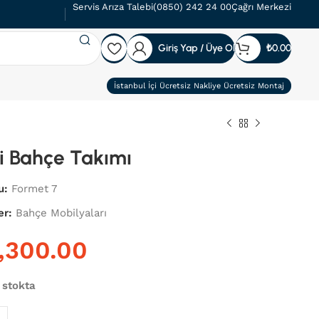
Servis Arıza Talebi
(0850) 242 24 00
Çağrı Merkezi
Giriş Yap / Üye Ol
₺
0.00
İstanbul İçi Ücretsiz Nakliye Ücretsiz Montaj
i Bahçe Takımı
u:
Formet 7
er:
Bahçe Mobilyaları
 stokta