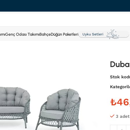
ımı
Genç Odası Takımı
Bahçe
Düğün Paketleri
Uyku Setleri
Duba
Stok kod
Kategoril
₺
3 adet