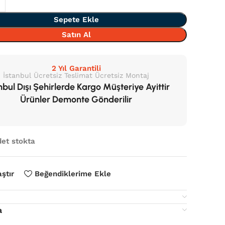
Sepete Ekle
Satın Al
2 Yıl Garantili
İstanbul Ücretsiz Teslimat Ücretsiz Montaj
nbul Dışı Şehirlerde Kargo Müşteriye Ayittir
Ürünler Demonte Gönderilir
det stokta
aştır
Beğendiklerime Ekle
a