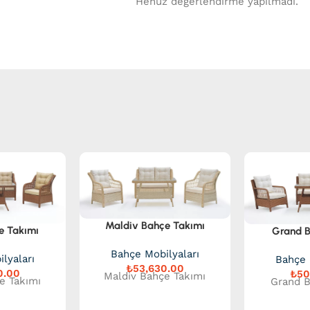
Henüz değerlendirme yapılmadı.
Maldiv Bahçe Takımı
e Takımı
Grand B
Bahçe Mobilyaları
lyaları
Bahçe 
₺
₺
Maldiv Bahçe Takımı
e Takımı
Grand B